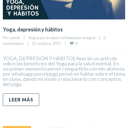
Yoga, depresión y hábitos
Por 
admin
|
Yoga para la salud y el bienestar integral
|
0 
0
comentarios
|
25 octubre, 2017    
|
YOGA, DEPRESIÓN Y HÁBITOS Ayer lei un artículo
sobre los beneficios del Yoga para la salud mental. En
un primer momento pensé compartirlo con mis alumnos
por whatsapp pero luego pensé en hablar sobre el tema
en clase, dando mi visión y relacionarlo con conceptos
del yoga.
LEER MÁS