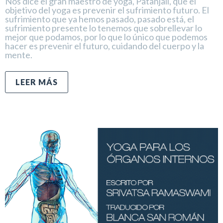
Nos dice el gran maestro de yoga, Patañjali, que el
objetivo del yoga es prevenir el sufrimiento futuro. El
sufrimiento que ya hemos pasado, pasado está, el
sufrimiento presente lo tenemos que sobrellevar lo
mejor que podamos, por lo que lo único que podemos
hacer es prevenir el futuro, cuidando del cuerpo y la
mente.
LEER MÁS