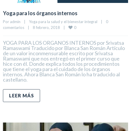
Yoga para los órganos internos
Por 
admin
|
Yoga para la salud y el bienestar integral
|
0 
0
comentarios
|
8 febrero, 2018    
|
YOGA PARA LOS ORGANOS INTERNOS por Srivatsa
Ramaswami Traducido por Blanca San Román Artículo
de un valor inconmensurable escrito por Srivatsa
Ramaswami que nos entregó en el primer curso que
hice con él. Donde explica todos los procedimientos
que tiene el yoga para el cuidado de los órganos
internos. Ahora Blanca San Román lo ha traducido al
castellano.
LEER MÁS