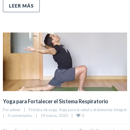
LEER MÁS
Yoga para Fortalecer el Sistema Respiratorio
Por 
admin
|
Práctica de yoga
, 
Yoga para la salud y el bienestar integral
0
|
0 comentarios
|
19 marzo, 2020    
|