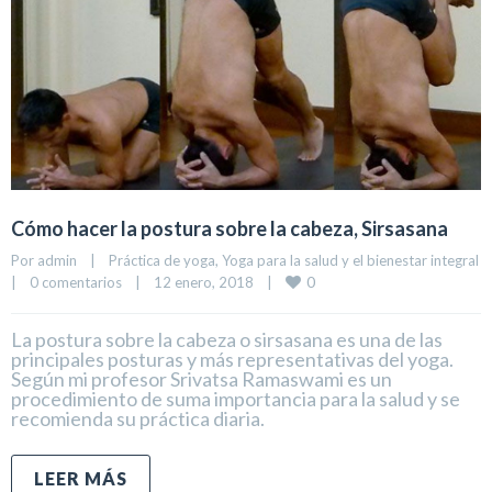
Cómo hacer la postura sobre la cabeza, Sirsasana
Por 
admin
|
Práctica de yoga
, 
Yoga para la salud y el bienestar integral
0
|
0 comentarios
|
12 enero, 2018    
|
La postura sobre la cabeza o sirsasana es una de las
principales posturas y más representativas del yoga.
Según mi profesor Srivatsa Ramaswami es un
procedimiento de suma importancia para la salud y se
recomienda su práctica diaria.
LEER MÁS