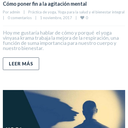
Cómo poner fin a la agitación mental
Por 
admin
|
Práctica de yoga
, 
Yoga para la salud y el bienestar integral
0
|
0 comentarios
|
1 noviembre, 2017    
|
Hoy me gustaría hablar de cómo y porqué el yoga
vinyasa krama trabaja la mejora de la respiración, una
función de suma importancia para nuestro cuerpo y
nuestro bienestar.
LEER MÁS