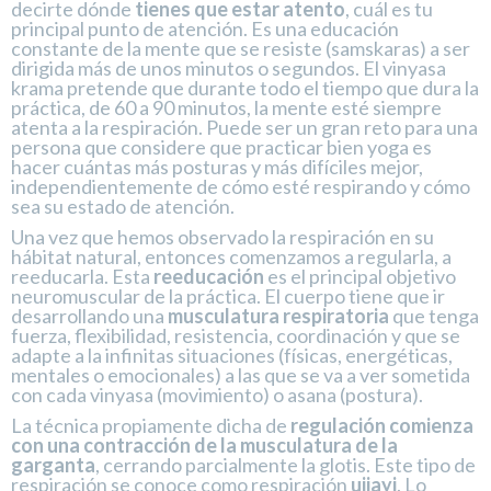
decirte dónde
tienes que estar atento
, cuál es tu
principal punto de atención. Es una educación
constante de la mente que se resiste (samskaras) a ser
dirigida más de unos minutos o segundos. El vinyasa
krama pretende que durante todo el tiempo que dura la
práctica, de 60 a 90 minutos, la mente esté siempre
atenta a la respiración. Puede ser un gran reto para una
persona que considere que practicar bien yoga es
hacer cuántas más posturas y más difíciles mejor,
independientemente de cómo esté respirando y cómo
sea su estado de atención.
Una vez que hemos observado la respiración en su
hábitat natural, entonces comenzamos a regularla, a
reeducarla. Esta
reeducación
es el principal objetivo
neuromuscular de la práctica. El cuerpo tiene que ir
desarrollando una
musculatura respiratoria
que tenga
fuerza, flexibilidad, resistencia, coordinación y que se
adapte a la infinitas situaciones (físicas, energéticas,
mentales o emocionales) a las que se va a ver sometida
con cada vinyasa (movimiento) o asana (postura).
La técnica propiamente dicha de
regulación comienza
con una contracción de la musculatura de la
garganta
, cerrando parcialmente la glotis. Este tipo de
respiración se conoce como respiración
ujjayi
. Lo