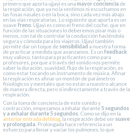
primero que aporta ujjayi es una
mayor conciencia
de
la respiración, que ya no la sentimos ni escuchamos en
las fosas nasales o en la boca, sino cada vez más abajo
en las vías respiratorias. Lo siguiente que aporta es un
suave
freno
. Ujjayi es como el freno del coche, que en
función de las situaciones lo deberemos pisar más o
menos, con tal de controlar la conducción haciéndola
segura y cómoda para los viajeros. Ujjayi también
permite dar un toque de
sensibilidad
a nuestra forma
de practicar a medida que avanzamos. Es un
feedback
muy valioso, tanto para practicantes como para
profesores, porque a través del sonido nos permite
saber la duración, suavidad, flujo de la respiración, es
como estar tocando un instrumento de música. Afinar
la respiración es afinar un montón de parámetros
fisiológicos y mentales que no están a nuestro alcance
de manera directa, pero sí indirectamente a través de la
respiración.
Con la toma de conciencia de este sonido y
contracción, empezamos a inhalar durante
5 segundos
y a exhalar durante 5 segundos
. Como se dijo en la
anterior entrada del blog
, la respiración debe ser
suave
y prolongada
. Prolongada hace referencia a un
esfuerzo para llenar y vaciar los pulmones, lo que