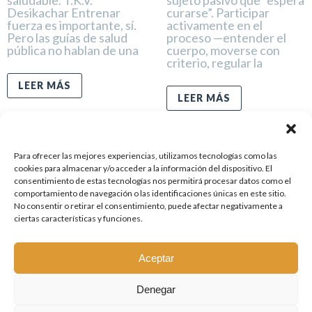
saludable. T.K.V.
sujeto pasivo que “espera
Desikachar Entrenar
curarse”. Participar
fuerza es importante, sí.
activamente en el
Pero las guías de salud
proceso —entender el
pública no hablan de una
cuerpo, moverse con
criterio, regular la
LEER MÁS
LEER MÁS
Para ofrecer las mejores experiencias, utilizamos tecnologías como las
cookies para almacenar y/o acceder a la información del dispositivo. El
consentimiento de estas tecnologías nos permitirá procesar datos como el
comportamiento de navegación o las identificaciones únicas en este sitio.
ANTERIOR
SIGUIENTE
No consentir o retirar el consentimiento, puede afectar negativamente a
ciertas características y funciones.
Aceptar
Denegar