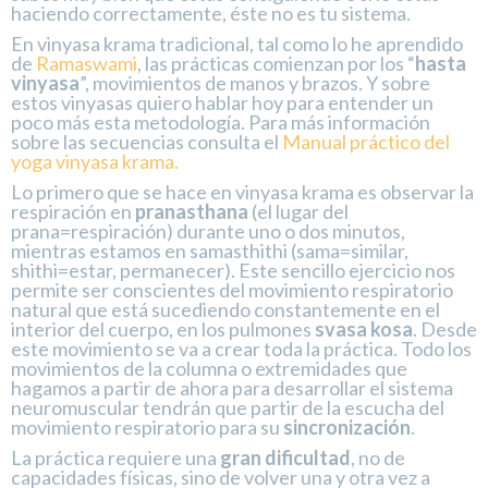
haciendo correctamente, éste no es tu sistema.
En vinyasa krama tradicional, tal como lo he aprendido
de
Ramaswami
, las prácticas comienzan por los “
hasta
vinyasa
”, movimientos de manos y brazos. Y sobre
estos vinyasas quiero hablar hoy para entender un
poco más esta metodología. Para más información
sobre las secuencias consulta el
Manual práctico del
yoga vinyasa krama.
Lo primero que se hace en vinyasa krama es observar la
respiración en
pranasthana
(el lugar del
prana=respiración) durante uno o dos minutos,
mientras estamos en samasthithi (sama=similar,
shithi=estar, permanecer). Este sencillo ejercicio nos
permite ser conscientes del movimiento respiratorio
natural que está sucediendo constantemente en el
interior del cuerpo, en los pulmones
svasa kosa
. Desde
este movimiento se va a crear toda la práctica. Todo los
movimientos de la columna o extremidades que
hagamos a partir de ahora para desarrollar el sistema
neuromuscular tendrán que partir de la escucha del
movimiento respiratorio para su
sincronización
.
La práctica requiere una
gran dificultad
, no de
capacidades físicas, sino de volver una y otra vez a