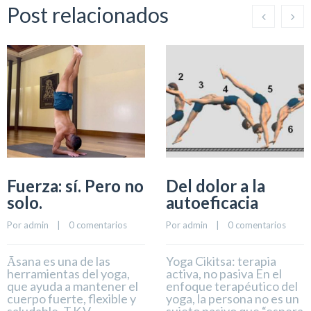
Post relacionados
Fuerza: sí. Pero no
Del dolor a la
solo.
autoeficacia
Por 
admin
    |    
0 comentarios
Por 
admin
    |    
0 comentarios
Āsana es una de las
Yoga Cikitsa: terapia
herramientas del yoga,
activa, no pasiva En el
que ayuda a mantener el
enfoque terapéutico del
cuerpo fuerte, flexible y
yoga, la persona no es un