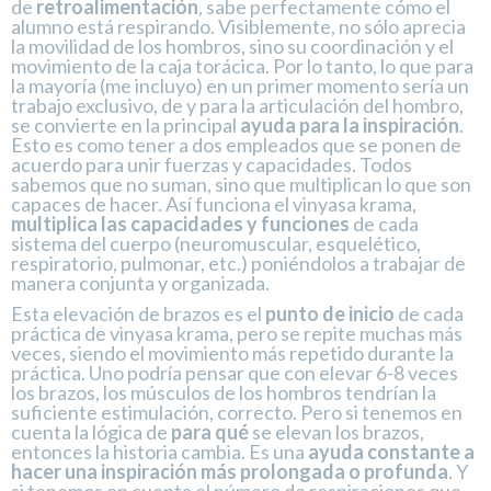
de
retroalimentación
, sabe perfectamente cómo el
alumno está respirando. Visiblemente, no sólo aprecia
la movilidad de los hombros, sino su coordinación y el
movimiento de la caja torácica. Por lo tanto, lo que para
la mayoría (me incluyo) en un primer momento sería un
trabajo exclusivo, de y para la articulación del hombro,
se convierte en la principal
ayuda para la inspiración
.
Esto es como tener a dos empleados que se ponen de
acuerdo para unir fuerzas y capacidades. Todos
sabemos que no suman, sino que multiplican lo que son
capaces de hacer. Así funciona el vinyasa krama,
multiplica las capacidades y funciones
de cada
sistema del cuerpo (neuromuscular, esquelético,
respiratorio, pulmonar, etc.) poniéndolos a trabajar de
manera conjunta y organizada.
Esta elevación de brazos es el
punto de inicio
de cada
práctica de vinyasa krama, pero se repite muchas más
veces, siendo el movimiento más repetido durante la
práctica. Uno podría pensar que con elevar 6-8 veces
los brazos, los músculos de los hombros tendrían la
suficiente estimulación, correcto. Pero si tenemos en
cuenta la lógica de
para qué
se elevan los brazos,
entonces la historia cambia. Es una
ayuda constante a
hacer una inspiración más prolongada o profunda
. Y
si tenemos en cuenta el número de respiraciones que