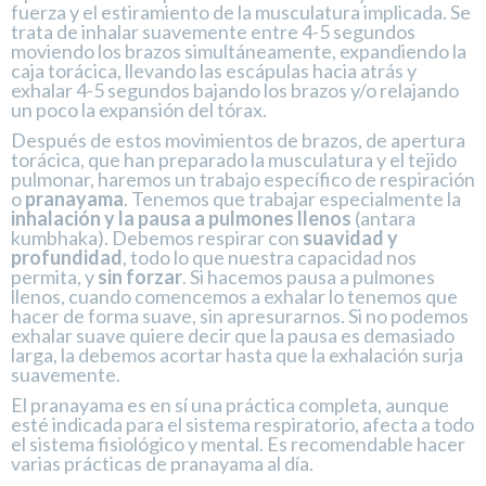
fuerza y el estiramiento de la musculatura implicada. Se
trata de inhalar suavemente entre 4-5 segundos
moviendo los brazos simultáneamente, expandiendo la
caja torácica, llevando las escápulas hacia atrás y
exhalar 4-5 segundos bajando los brazos y/o relajando
un poco la expansión del tórax.
Después de estos movimientos de brazos, de apertura
torácica, que han preparado la musculatura y el tejido
pulmonar, haremos un trabajo específico de respiración
o
pranayama
. Tenemos que trabajar especialmente la
inhalación y la pausa a pulmones llenos
(antara
kumbhaka). Debemos respirar con
suavidad y
profundidad
, todo lo que nuestra capacidad nos
permita, y
sin forzar
. Si hacemos pausa a pulmones
llenos, cuando comencemos a exhalar lo tenemos que
hacer de forma suave, sin apresurarnos. Si no podemos
exhalar suave quiere decir que la pausa es demasiado
larga, la debemos acortar hasta que la exhalación surja
suavemente.
El pranayama es en sí una práctica completa, aunque
esté indicada para el sistema respiratorio, afecta a todo
el sistema fisiológico y mental. Es recomendable hacer
varias prácticas de pranayama al día.