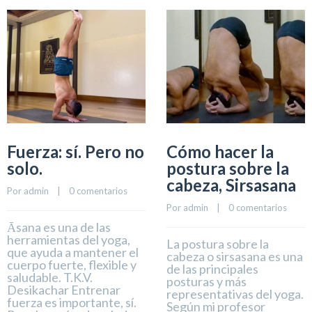
Fuerza: sí. Pero no
Cómo hacer la
solo.
postura sobre la
cabeza, Sirsasana
Por 
admin
    |    
0 comentarios
Por 
admin
    |    
0 comentarios
Āsana es una de las
herramientas del yoga,
La postura sobre la
que ayuda a mantener el
cabeza o sirsasana es una
cuerpo fuerte, flexible y
de las principales
saludable. T.K.V.
posturas y más
Desikachar Entrenar
representativas del yoga.
fuerza es importante, sí.
Según mi profesor