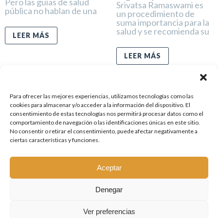
Pero las guías de salud
Srivatsa Ramaswami es
pública no hablan de una
un procedimiento de
suma importancia para la
salud y se recomienda su
LEER MÁS
LEER MÁS
Para ofrecer las mejores experiencias, utilizamos tecnologías como las
cookies para almacenar y/o acceder a la información del dispositivo. El
consentimiento de estas tecnologías nos permitirá procesar datos como el
comportamiento de navegación o las identificaciones únicas en este sitio.
ANTERIOR
SIGUIENTE
No consentir o retirar el consentimiento, puede afectar negativamente a
ciertas características y funciones.
Aceptar
Denegar
© 2015 Yoga Vinyasa Krama. Todos los derechos reservados | Website
Ver preferencias