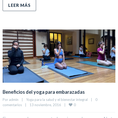
LEER MÁS
Beneficios del yoga para embarazadas
Por 
admin
|
Yoga para la salud y el bienestar integral
|
0 
0
comentarios
|
13 noviembre, 2016    
|