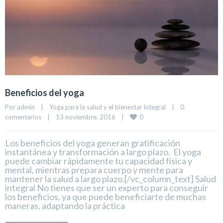
Beneficios del yoga
Por 
admin
|
Yoga para la salud y el bienestar integral
|
0 
0
comentarios
|
13 noviembre, 2016    
|
Los beneficios del yoga generan gratificación
instantánea y transformación a largo plazo. El yoga
puede cambiar rápidamente tu capacidad física y
mental, mientras prepara cuerpo y mente para
mantener la salud a largo plazo.[/vc_column_text] Salud
integral No tienes que ser un experto para conseguir
los beneficios, ya que puede beneficiarte de muchas
maneras, adaptando la práctica