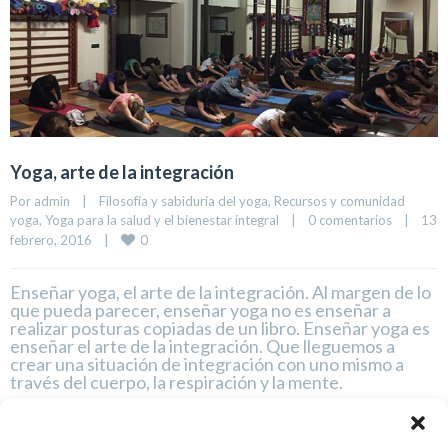
Yoga, arte de la integración
Por 
admin
|
Filosofía y sabiduría del yoga
, 
Recursos y comunidad 
yoga
, 
Yoga para la salud y el bienestar integral
|
0 comentarios
|
13 
0
febrero, 2016    
|
Enseñar yoga, el arte de la integración. Al margen de lo
que pueda parecer, enseñar yoga no es enseñar a
realizar posturas copiadas de un libro. Enseñar yoga es
enseñar el arte de la integración. Que lleguemos a
crear una situación de integración con uno mismo a
través del cuerpo, la respiración y la mente.
LEER MÁS