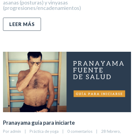
asanas (posturas) y vinyasas
(progresiones/encadenamientos)
LEER MÁS
Pranayama guía para iniciarte
Por 
admin
|
Práctica de yoga
|
0 comentarios
|
28 febrero, 