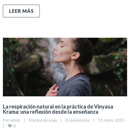
LEER MÁS
La respiración natural en la práctica de Vinyasa
Krama: una reflexión desde la enseñanza
Por 
admin
|
Práctica de yoga
|
0 comentarios
|
11 mayo, 2025    
0
|