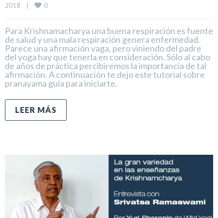
0
2018    
|
Para Krishnamacharya una buena respiración es fuente
de salud y una mala respiración genera enfermedad.
Parece una afirmación vaga, pero viniendo del padre
del yoga hay que tenerla en consideración. Sólo al cabo
de años de práctica percibiremos la importancia de tal
afirmación. A continuación te dejo este tutorial sobre
pranayama guía para iniciarte.
LEER MÁS