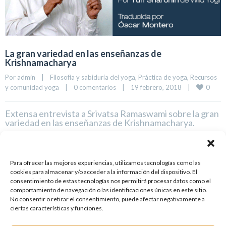
La gran variedad en las enseñanzas de
Krishnamacharya
Por 
admin
|
Filosofía y sabiduría del yoga
, 
Práctica de yoga
, 
Recursos 
0
y comunidad yoga
|
0 comentarios
|
19 febrero, 2018    
|
Extensa entrevista a Srivatsa Ramaswami sobre la gran
variedad en las enseñanzas de Krishnamacharya.
LEER MÁS
Para ofrecer las mejores experiencias, utilizamos tecnologías como las
cookies para almacenar y/o acceder a la información del dispositivo. El
consentimiento de estas tecnologías nos permitirá procesar datos como el
comportamiento de navegación o las identificaciones únicas en este sitio.
No consentir o retirar el consentimiento, puede afectar negativamente a
ciertas características y funciones.
1
2