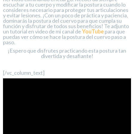
escuchar a tu cuerpo y modificar la postura cuando lo
consideres necesario para proteger tus articulaciones
y evitar lesiones. ¡Con un poco de práctica y paciencia,
dominarás la postura del cuervo para que cumpla su
función y disfrutar de todos sus beneficios! Te adjunto
un tutorial en video de mi canal de
YouTube
para que
puedas ver cómo se hace la postura del cuervo paso a
paso.
¡Espero que disfrutes practicando esta postura tan
divertida y desafiante!
[/vc_column_text]