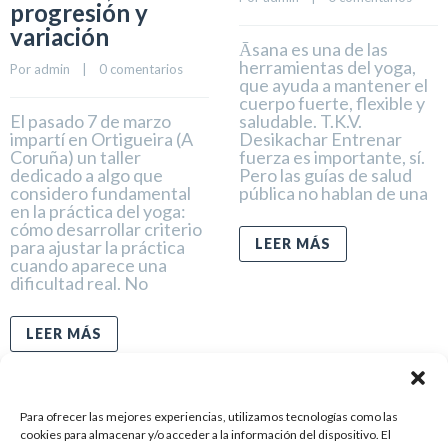
progresión y
variación
Āsana es una de las
herramientas del yoga,
Por 
admin
    |    
0 comentarios
que ayuda a mantener el
cuerpo fuerte, flexible y
El pasado 7 de marzo
saludable. T.K.V.
impartí en Ortigueira (A
Desikachar Entrenar
Coruña) un taller
fuerza es importante, sí.
dedicado a algo que
Pero las guías de salud
considero fundamental
pública no hablan de una
en la práctica del yoga:
cómo desarrollar criterio
LEER MÁS
para ajustar la práctica
cuando aparece una
dificultad real. No
LEER MÁS
Para ofrecer las mejores experiencias, utilizamos tecnologías como las
cookies para almacenar y/o acceder a la información del dispositivo. El