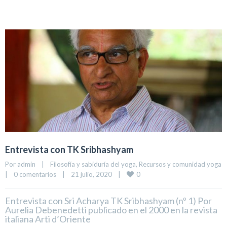
Entrevista con TK Sribhashyam
Por 
admin
|
Filosofía y sabiduría del yoga
, 
Recursos y comunidad yoga
0
|
0 comentarios
|
21 julio, 2020    
|
Entrevista con Sri Acharya TK Sribhashyam (nº 1) Por
Aurelia Debenedetti publicado en el 2000 en la revista
italiana Arti d’Oriente