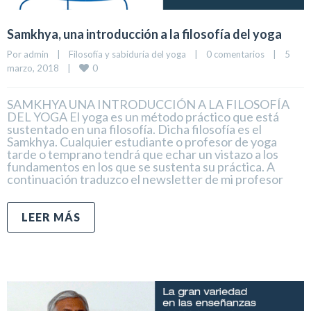
Samkhya, una introducción a la filosofía del yoga
Por 
admin
|
Filosofía y sabiduría del yoga
|
0 comentarios
|
5 
0
marzo, 2018    
|
SAMKHYA UNA INTRODUCCIÓN A LA FILOSOFÍA
DEL YOGA El yoga es un método práctico que está
sustentado en una filosofía. Dicha filosofía es el
Samkhya. Cualquier estudiante o profesor de yoga
tarde o temprano tendrá que echar un vistazo a los
fundamentos en los que se sustenta su práctica. A
continuación traduzco el newsletter de mi profesor
LEER MÁS