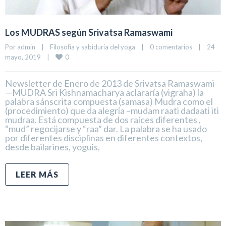
Los MUDRAS según Srivatsa Ramaswami
Por 
admin
|
Filosofía y sabiduría del yoga
|
0 comentarios
|
24 
0
mayo, 2019    
|
Newsletter de Enero de 2013 de Srivatsa Ramaswami
—MUDRA Sri Kishnamacharya aclararía (vigraha) la
palabra sánscrita compuesta (samasa) Mudra como el
(procedimiento) que da alegría –mudam raati dadaati iti
mudraa. Está compuesta de dos raíces diferentes ,
“mud” regocijarse y “raa” dar. La palabra se ha usado
por diferentes disciplinas en diferentes contextos,
desde bailarines, yoguis,
LEER MÁS