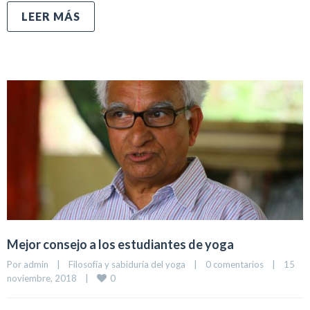
LEER MÁS
Mejor consejo a los estudiantes de yoga
Por 
admin
|
Filosofía y sabiduría del yoga
|
0 comentarios
|
15 
0
noviembre, 2018    
|