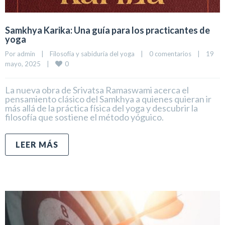
Samkhya Karika: Una guía para los practicantes de
yoga
Por 
admin
|
Filosofía y sabiduría del yoga
|
0 comentarios
|
19 
0
mayo, 2025    
|
La nueva obra de Srivatsa Ramaswami acerca el
pensamiento clásico del Samkhya a quienes quieran ir
más allá de la práctica física del yoga y descubrir la
filosofía que sostiene el método yóguico.
LEER MÁS