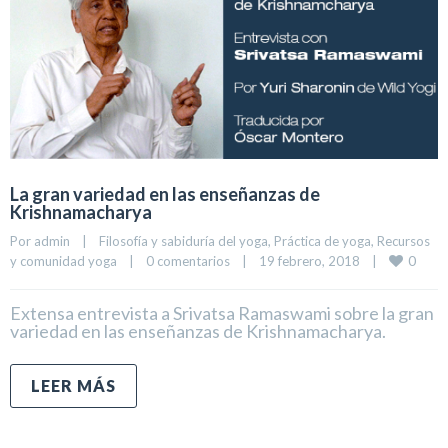
La gran variedad en las enseñanzas de
Krishnamacharya
Por 
admin
|
Filosofía y sabiduría del yoga
, 
Práctica de yoga
, 
Recursos 
0
y comunidad yoga
|
0 comentarios
|
19 febrero, 2018    
|
Extensa entrevista a Srivatsa Ramaswami sobre la gran
variedad en las enseñanzas de Krishnamacharya.
LEER MÁS