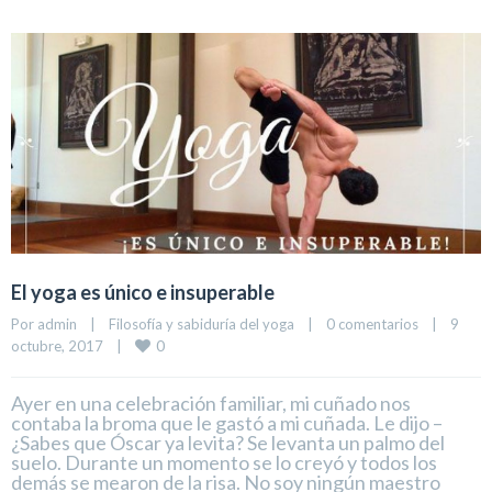
El yoga es único e insuperable
Por 
admin
|
Filosofía y sabiduría del yoga
|
0 comentarios
|
9 
0
octubre, 2017    
|
Ayer en una celebración familiar, mi cuñado nos
contaba la broma que le gastó a mi cuñada. Le dijo –
¿Sabes que Óscar ya levita? Se levanta un palmo del
suelo. Durante un momento se lo creyó y todos los
demás se mearon de la risa. No soy ningún maestro