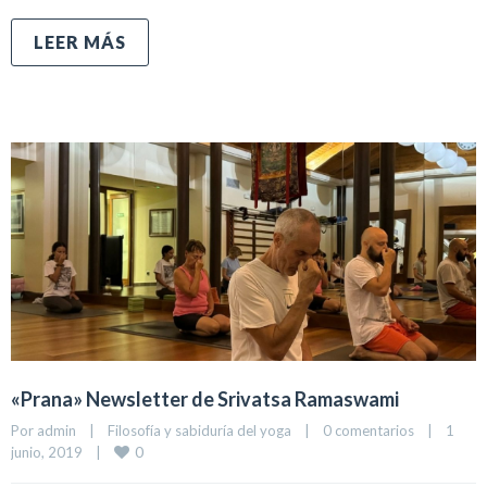
LEER MÁS
«Prana» Newsletter de Srivatsa Ramaswami
Por 
admin
|
Filosofía y sabiduría del yoga
|
0 comentarios
|
1 
0
junio, 2019    
|