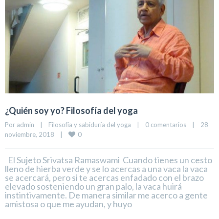
¿Quién soy yo? Filosofía del yoga
Por 
admin
|
Filosofía y sabiduría del yoga
|
0 comentarios
|
28 
0
noviembre, 2018    
|
El Sujeto Srivatsa Ramaswami Cuando tienes un cesto
lleno de hierba verde y se lo acercas a una vaca la vaca
se acercará, pero si te acercas enfadado con el brazo
elevado sosteniendo un gran palo, la vaca huirá
instintivamente. De manera similar me acerco a gente
amistosa o que me ayudan, y huyo