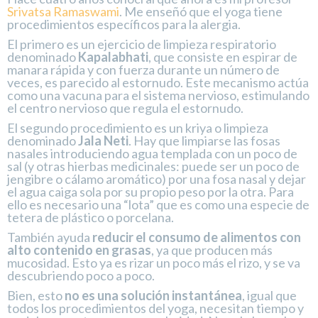
Srivatsa Ramaswami
. Me enseñó que el yoga tiene
procedimientos específicos para la alergia.
El primero es un ejercicio de limpieza respiratorio
denominado
Kapalabhati
, que consiste en espirar de
manara rápida y con fuerza durante un número de
veces, es parecido al estornudo. Este mecanismo actúa
como una vacuna para el sistema nervioso, estimulando
el centro nervioso que regula el estornudo.
El segundo procedimiento es un kriya o limpieza
denominado
Jala Neti
. Hay que limpiarse las fosas
nasales introduciendo agua templada con un poco de
sal (y otras hierbas medicinales: puede ser un poco de
jengibre o cálamo aromático) por una fosa nasal y dejar
el agua caiga sola por su propio peso por la otra. Para
ello es necesario una “lota” que es como una especie de
tetera de plástico o porcelana.
También ayuda
reducir el consumo de alimentos con
alto contenido en grasas
, ya que producen más
mucosidad. Esto ya es rizar un poco más el rizo, y se va
descubriendo poco a poco.
Bien, esto
no es una solución instantánea
, igual que
todos los procedimientos del yoga, necesitan tiempo y