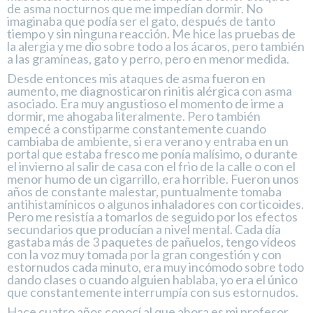
de asma nocturnos que me impedían dormir. No
imaginaba que podía ser el gato, después de tanto
tiempo y sin ninguna reacción. Me hice las pruebas de
la alergia y me dio sobre todo a los ácaros, pero también
a las gramíneas, gato y perro, pero en menor medida.
Desde entonces mis ataques de asma fueron en
aumento, me diagnosticaron rinitis alérgica con asma
asociado. Era muy angustioso el momento de irme a
dormir, me ahogaba literalmente. Pero también
empecé a constiparme constantemente cuando
cambiaba de ambiente, si era verano y entraba en un
portal que estaba fresco me ponía malísimo, o durante
el invierno al salir de casa con el frio de la calle o con el
menor humo de un cigarrillo, era horrible. Fueron unos
años de constante malestar, puntualmente tomaba
antihistamínicos o algunos inhaladores con corticoides.
Pero me resistía a tomarlos de seguido por los efectos
secundarios que producían a nivel mental. Cada día
gastaba más de 3 paquetes de pañuelos, tengo vídeos
con la voz muy tomada por la gran congestión y con
estornudos cada minuto, era muy incómodo sobre todo
dando clases o cuando alguien hablaba, yo era el único
que constantemente interrumpía con sus estornudos.
Hace cuatro años conocí al que ahora es mi profesor