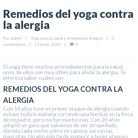
Remedios del yoga contra
la alergia
Por 
admin
|
Yoga para la salud y el bienestar integral
|
0 
0
comentarios
|
13 junio, 2016    
|
El yoga tiene muchos procedimientos para la salud,
unos de ellos son muy útiles para aliviar la alergia. Te
interesa saber cuáles son.
REMEDIOS DEL YOGA CONTRA LA
ALERGIA
Con 14 años tuve mi primer ataque de alergia cuando
estuve toda la mañana cortando una hierbas en la finca
de mi padre, pero no fue mucho más. Con 26 años
adopté un gato que salvamos de ser atropellado,
dormía cada noche sobre mi cabeza, así son las
mascotas. Un año más tarde empecé a tener ataques