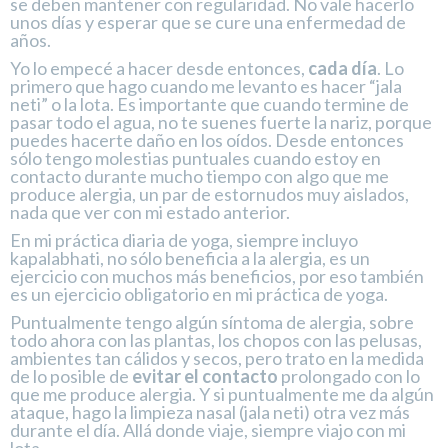
se deben mantener con regularidad. No vale hacerlo
unos días y esperar que se cure una enfermedad de
años.
Yo lo empecé a hacer desde entonces,
cada día
. Lo
primero que hago cuando me levanto es hacer “jala
neti” o la lota. Es importante que cuando termine de
pasar todo el agua, no te suenes fuerte la nariz, porque
puedes hacerte daño en los oídos. Desde entonces
sólo tengo molestias puntuales cuando estoy en
contacto durante mucho tiempo con algo que me
produce alergia, un par de estornudos muy aislados,
nada que ver con mi estado anterior.
En mi práctica diaria de yoga, siempre incluyo
kapalabhati, no sólo beneficia a la alergia, es un
ejercicio con muchos más beneficios, por eso también
es un ejercicio obligatorio en mi práctica de yoga.
Puntualmente tengo algún síntoma de alergia, sobre
todo ahora con las plantas, los chopos con las pelusas,
ambientes tan cálidos y secos, pero trato en la medida
de lo posible de
evitar el contacto
prolongado con lo
que me produce alergia. Y si puntualmente me da algún
ataque, hago la limpieza nasal (jala neti) otra vez más
durante el día. Allá donde viaje, siempre viajo con mi
lota.