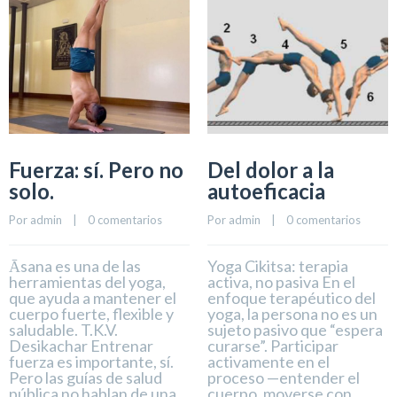
Fuerza: sí. Pero no
Del dolor a la
solo.
autoeficacia
Por 
admin
    |    
0 comentarios
Por 
admin
    |    
0 comentarios
Āsana es una de las
Yoga Cikitsa: terapia
herramientas del yoga,
activa, no pasiva En el
que ayuda a mantener el
enfoque terapéutico del
cuerpo fuerte, flexible y
yoga, la persona no es un
saludable. T.K.V.
sujeto pasivo que “espera
Desikachar Entrenar
curarse”. Participar
fuerza es importante, sí.
activamente en el
Pero las guías de salud
proceso —entender el
pública no hablan de una
cuerpo, moverse con