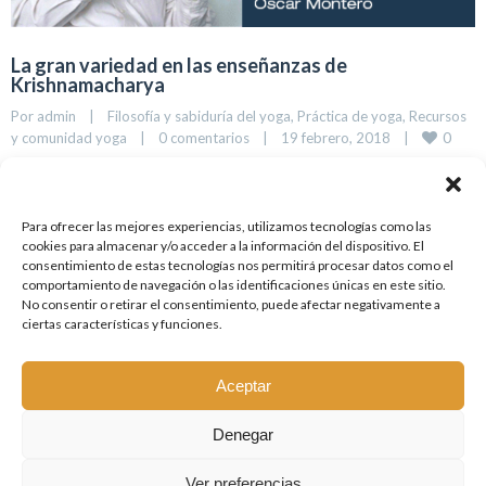
La gran variedad en las enseñanzas de
Krishnamacharya
Por 
admin
|
Filosofía y sabiduría del yoga
, 
Práctica de yoga
, 
Recursos 
0
y comunidad yoga
|
0 comentarios
|
19 febrero, 2018    
|
Extensa entrevista a Srivatsa Ramaswami sobre la gran
variedad en las enseñanzas de Krishnamacharya.
Para ofrecer las mejores experiencias, utilizamos tecnologías como las
cookies para almacenar y/o acceder a la información del dispositivo. El
consentimiento de estas tecnologías nos permitirá procesar datos como el
LEER MÁS
comportamiento de navegación o las identificaciones únicas en este sitio.
No consentir o retirar el consentimiento, puede afectar negativamente a
ciertas características y funciones.
Aceptar
Denegar
© 2015 Yoga Vinyasa Krama. Todos los derechos reservados | Website
Ver preferencias