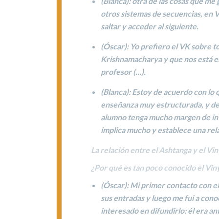
(
Blanca
): otra de las cosas que me
otros sistemas de secuencias, en V
saltar y acceder al siguiente.
(
Óscar
): Yo prefiero el VK sobre 
Krishnamacharya y que nos está en
profesor (…).
(
Blanca
): Estoy de acuerdo con lo 
enseñanza muy estructurada, y d
alumno tenga mucho margen de inve
implica mucho
y establece
una rel
La relación entre el Ashtanga y el V
¿Por qué es tan poco conocido el Vin
(
Óscar
): Mi primer contacto con e
sus entradas y luego me fui a cono
interesado en difundirlo
: él era a