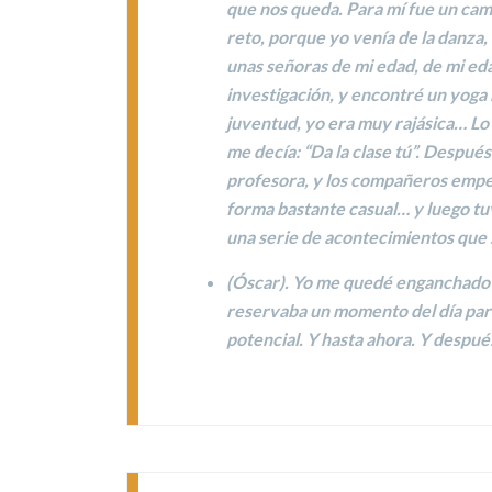
que nos queda. Para mí fue un cami
reto, porque yo venía de la danza,
unas señoras de mi edad, de mi ed
investigación, y encontré un yoga
juventud, yo era muy rajásica… Lo 
me decía: “Da la clase tú”. Despu
profesora, y los compañeros empez
forma bastante casual… y luego tuv
una serie de acontecimientos que s
(
Óscar
). Yo me quedé enganchado
reservaba un momento del día para
potencial. Y hasta ahora. Y despu