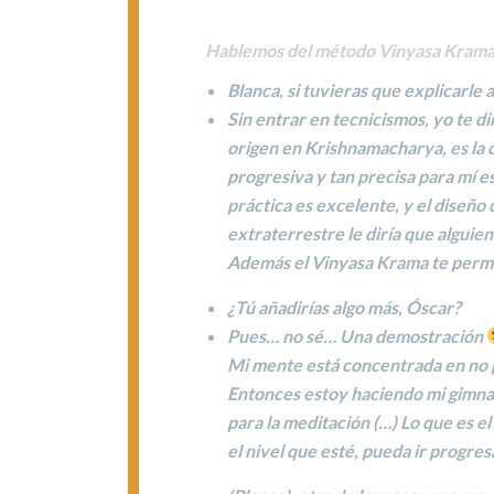
Hablemos del método Vinyasa Kram
Blanca, si tuvieras que explicarle
Sin entrar en tecnicismos, yo te di
origen en Krishnamacharya, es la
progresiva y tan precisa para mí 
práctica
es excelente, y el
diseño d
extraterrestre le diría que alguie
Además el Vinyasa Krama te perm
¿Tú añadirías algo más, Óscar?
Pues… no sé… Una demostración
Mi mente está concentrada en no p
Entonces estoy haciendo mi gimna
para la meditación (…) Lo que es e
el nivel que esté, pueda ir progre