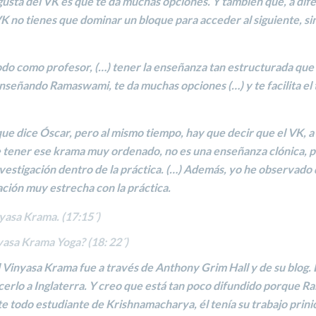
 gusta del VK es que te da muchas opciones. Y también que, a dif
K no tienes que dominar un bloque para acceder al siguiente, si
todo como profesor, (…) tener la
enseñanza
tan
estructurada
que 
señando Ramaswami, te da muchas opciones (…) y te facilita el
que dice Óscar, pero al mismo tiempo, hay que decir que el VK, a
e tener ese krama muy ordenado,
no es una enseñanza clónica
,
p
stigación dentro de la práctica. (…)
Además, yo he observado
ación muy estrecha con la práctica
.
inyasa Krama
.
(17:15´)
yasa Krama Yoga? (18: 22´)
l Vinyasa Krama fue a través de
Anthony Grim Hall
y de su blog
cerlo a Inglaterra. Y creo que está tan poco difundido porque
Ra
nte todo estudiante de Krishnamacharya, él tenía su trabajo prini