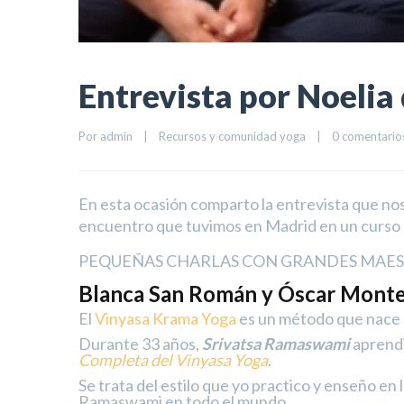
Entrevista por Noelia
Por 
admin
|
Recursos y comunidad yoga
|
0 comentario
En esta ocasión comparto la entrevista que no
encuentro que tuvimos en Madrid en un curso
PEQUEÑAS CHARLAS CON GRANDES MAE
Blanca San Román y Óscar Monter
El
Vinyasa Krama Yoga
es un método que nace
Durante 33 años,
Srivatsa Ramaswami
aprendi
Completa del Vinyasa Yoga
.
Se trata del estilo que yo practico y enseño en
Ramaswami en todo el mundo.