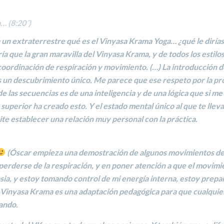
a…
(8:20´)
 a un extraterrestre qué es el Vinyasa Krama Yoga… ¿qué le diría
ría que la gran maravilla del Vinyasa Krama, y de todos los estilo
coordinación de respiración y movimiento. (…)
La introducción d
es un descubrimiento único. Me parece que ese
respeto por la pr
e las secuencias
es de una
inteligencia
y de una
lógica
que si me
n superior ha creado esto. Y
el estado mental
único
al que te llev
ite establecer
una relación muy personal con la práctica.
(
Óscar empieza una demostración de algunos movimientos de
erderse de la respiración, y en poner atención a que el movimie
sia, y estoy tomando
control de mi energía interna
, estoy prepa
l Vinyasa Krama es una
adaptación pedagógica
para que cualquie
sando.