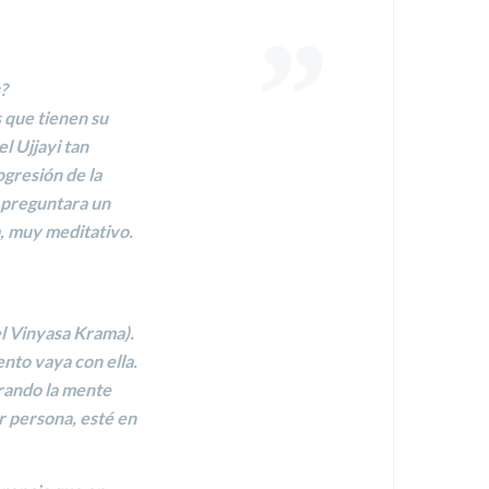
s?
s que tienen su
el
Ujjayi
tan
ogresión de la
 preguntara un
a, muy meditativo.
l Vinyasa Krama
).
nto vaya con ella.
rando la mente
r persona, esté en