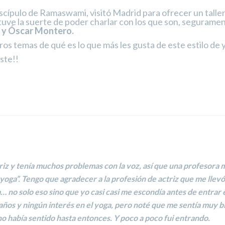
scípulo de Ramaswami, visitó Madrid para ofrecer un taller
tuve la suerte de poder charlar con los que son, seguramen
 y Óscar Montero.
s temas de qué es lo que más les gusta de este estilo de 
ste!!
triz y tenía muchos problemas con la voz, así que una profesora m
a yoga”. Tengo que agradecer a la
profesión de actriz
que me llevó
no solo eso sino que yo casi casi me escondía antes de entrar e
años y ningún interés en el yoga, pero noté que me sentía muy bie
o había sentido hasta entonces. Y poco a poco fui entrando.