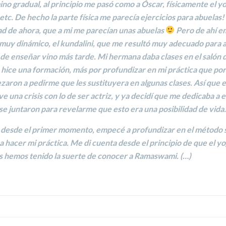
no gradual, al principio me pasó como a Óscar, físicamente el y
 etc. De hecho la parte física me parecía ejercicios para abuelas
ad de ahora, que a mi me parecían unas abuelas
Pero de ahí e
 muy dinámico, el
kundalini
, que me resultó muy adecuado para a
de enseñar vino más tarde. Mi hermana daba clases en el salón d
és hice una formación, más por profundizar en mi práctica que p
aron a pedirme que les sustituyera en algunas clases. Así que
e una crisis con lo de ser actriz, y ya decidí que me dedicaba a 
e juntaron para revelarme que esto era una posibilidad de vida.
 desde el primer momento, empecé a profundizar en el método 
 hacer mi práctica. Me di cuenta desde el principio de que el y
és hemos tenido la suerte de conocer a Ramaswami. (…)