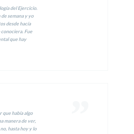
ogía del Ejercicio
.
in de semana y yo
tos desde hacía
o conociera. Fue
ental que hay
r que había
algo
una manera de ver,
o, hasta hoy y lo