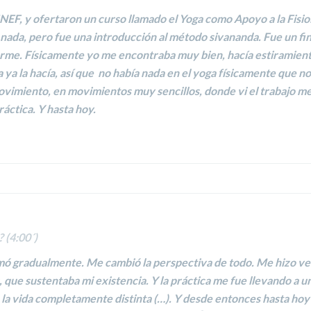
INEF, y ofertaron un curso llamado el
Yoga como Apoyo a la Fisiol
s nada, pero fue una introducción al
método sivananda
. Fue un f
arme
. Físicamente yo me encontraba muy bien, hacía estiramien
 ya la hacía, así que no había nada en el yoga físicamente que n
movimiento, en movimientos muy sencillos, donde vi el trabajo m
ráctica.
Y hasta hoy.
 (4:00´)
rmó gradualmente.
Me cambió la perspectiva de todo
. Me hizo ve
,
que sustentaba mi existencia
. Y la práctica me fue llevando a 
a vida completamente distinta (…). Y desde entonces hasta hoy n