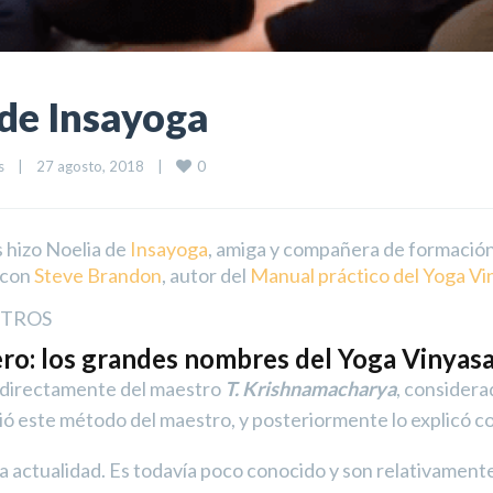
 de Insayoga
0
s
|
27 agosto, 2018    
|
s hizo Noelia de
Insayoga
, amiga y compañera de formació
 con
Steve Brandon
, autor del
Manual práctico del Yoga Vi
STROS
o: los grandes nombres del Yoga Vinyas
 directamente del maestro
T. Krishnamacharya
, consider
ó este método del maestro, y posteriormente lo explicó con
 la actualidad. Es todavía poco conocido y son relativament