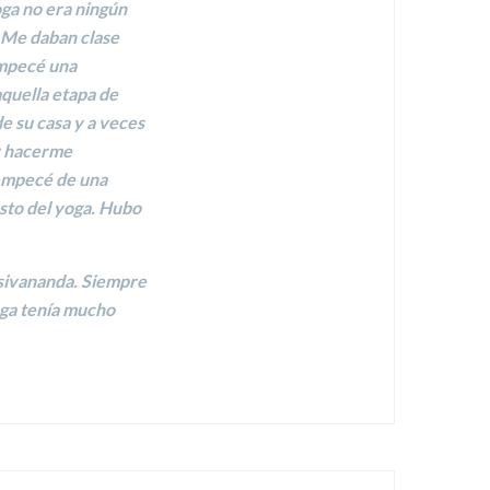
oga no era ningún
! Me daban clase
mpecé una
quella etapa de
e su casa y a veces
or hacerme
 empecé de una
esto del yoga. Hubo
sivananda. Siempre
oga tenía mucho