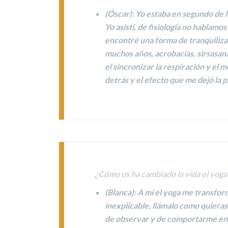
(
Óscar
): Yo estaba en segundo de 
Yo asistí, de fisiología no hablamo
encontré
una forma de tranquiliz
muchos años, acrobacias, sirsasana
el
sincronizar la respiración y el 
detrás y el efecto que me dejó la p
¿Cómo os ha cambiado la vida el yoga?
(
Blanca
): A mí el yoga me transfo
inexplicable
, llámalo como quieras
de observar y de comportarme en l