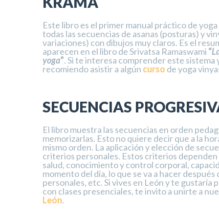
KRAMA
Este libro es el primer manual práctico de yog
todas las secuencias de asanas (posturas) y vi
variaciones) con dibujos muy claros. Es el res
aparecen en el libro de Srivatsa Ramaswami
“
L
yoga
”
. Si te interesa comprender este sistema y
recomiendo asistir a algún
curso
de yoga vinya
SECUENCIAS PROGRESIV
El libro muestra las secuencias en orden peda
memorizarlas. Esto no quiere decir que a la hora
mismo orden. La aplicación y elección de secu
criterios personales. Estos criterios dependen
salud, conocimiento y control corporal, capacid
momento del día, lo que se va a hacer después d
personales, etc. Si vives en León y te gustaría 
con clases presenciales, te invito a unirte a nu
León
.