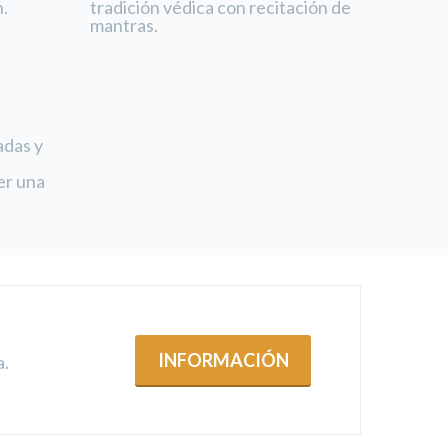
n.
tradición védica con recitación de
mantras.
adas y
er una
INFORMACIÓN
a.