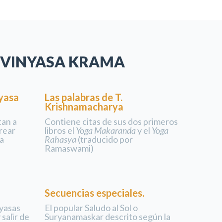
 VINYASA KRAMA
nyasa
Las palabras de T.
Krishnamacharya
tan a
Contiene citas de sus dos primeros
rear
libros el
Yoga Makaranda
y el
Yoga
a
Rahasya
(traducido por
Ramaswami)
Secuencias especiales.
yasas
El popular Saludo al Sol o
 salir de
Suryanamaskar descrito según la