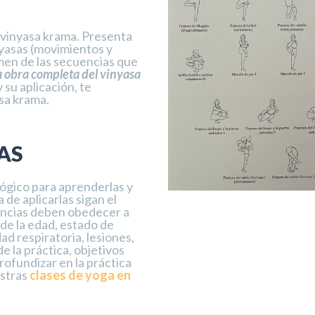
a vinyasa krama. Presenta
nyasas (movimientos y
umen de las secuencias que
a obra completa del vinyasa
 su aplicación, te
sa krama.
AS
gógico para aprenderlas y
 de aplicarlas sigan el
encias deben obedecer a
 de la edad, estado de
ad respiratoria, lesiones,
e la práctica, objetivos
profundizar en la práctica
estras
clases de yoga en