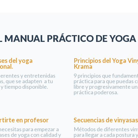
L MANUAL PRÁCTICO DE YOGA
ses del yoga
Principios del Yoga Vi
onal.
Krama
ferentes y entretenidas
9 principios que fundamen
as, que se adapten a tu
práctica para que puedas c
 y tiempo disponible.
libre y progresivamente un
práctica poderosa.
tirte en profesor
Secuencias de vinyasas
necesitas para empezar a
Métodos de diferentes vin
ases de yoga con calidad y
para llegar a cada postura y