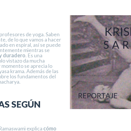
 profesores de yoga. Saben
te, de lo que vamos a hacer
ado en espiral, así se puede
stantemente mientras se
y duradero
. Es una
olo vistazo da mucha
r momento se aprecia lo
inyasa krama. Además de las
sobre los fundamentos del
macharya.
SAS SEGÚN
sa Ramaswami explica
cómo