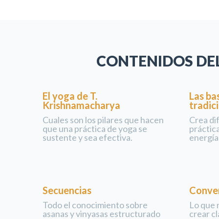
CONTENIDOS DE
El yoga de T.
Las ba
Krishnamacharya
tradici
Cuales son los pilares que hacen
Crea di
que una práctica de yoga se
práctic
sustente y sea efectiva.
energía
Secuencias
Conver
Todo el conocimiento sobre
Lo que 
asanas y vinyasas estructurado
crear cl